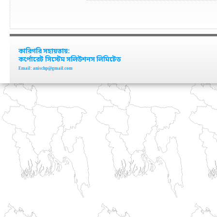
কারিগরি সহায়তায়:
কর্পোরেট সিস্টেম সলিউশনস লিমিটেড
Email: anischp@gmail.com