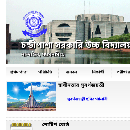
চন্ডীপাশা সরকারি উচ্চ বিদ্যাল
নান্দাইল, ময়মনসিংহ
প্রথম পাতা
পরিচিতি
জনবল
শিক্ষার্থী
পরীক্ষ
স্বাধীনতার সুবর্ণজয়ন্তী
সুবর্ণজয়ন্তী ছবির গ্যালারী
নোটিশ বোর্ড